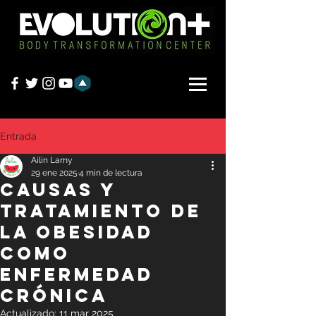
Entrada
Ailin Lamy
29 ene 2025
4 min de lectura
Causas y
tratamiento de
la obesidad
como
enfermedad
crónica
Actualizado:
11 mar 2025