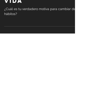
tus hábitos de
vida
¿Cuál es tu verdadero motiva para cambiar de
hábitos?