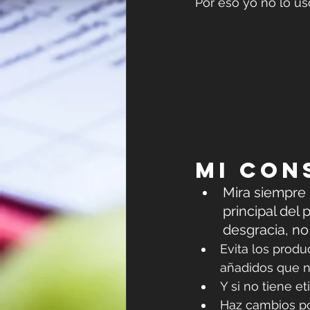
Por eso yo no lo us
Mi con
Mira siempre 
principal del
desgracia, no 
Evita los produ
añadidos que n
Y si no tiene e
Haz cambios poc