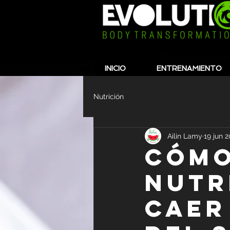
INICIO
ENTRENAMIENTO
Nutrición
Ailin Lamy
19 jun 
Cómo
nutr
caer