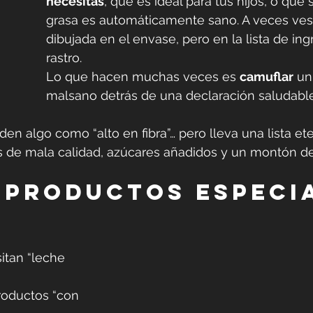
necesitas
, que es ideal para tus hijos, o que s
grasa es automáticamente sano. A veces ves 
dibujada en el envase, pero en la lista de ing
rastro.  
Lo que hacen muchas veces es 
camuflar
 un
malsano detrás de una declaración saludable
den algo como “alto en fibra”… pero lleva una lista et
s de mala calidad, azúcares añadidos y un montón de 
 productos especi
i
itan “leche 
roductos “con 