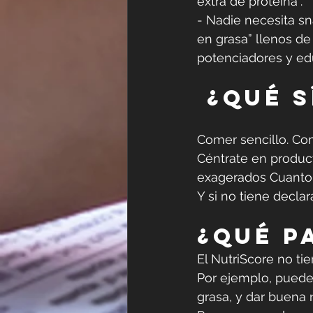
extra de proteína”.  
- Nadie necesita sn
en grasa” llenos de
potenciadores y ed
 ¿Qué 
Comer sencillo. Com
Céntrate en product
exagerados Cuanto m
Y si no tiene decla
¿Qué p
El NutriScore no tie
Por ejemplo, puede 
grasa, y dar buena 