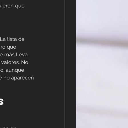
quieren que 
La lista de 
ero que 
e más lleva.
 valores. No 
do: aunque 
ue no aparecen 
s 