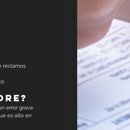
in reclamos 
o.
ore?
n error grave. 
ue es alto en 
.