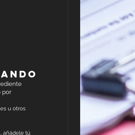
zando
rediente 
 por 
es u otros 
, añádele tú 