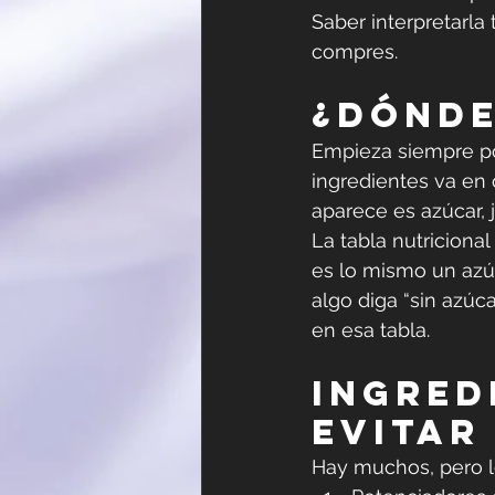
Saber interpretarla 
compres.
¿Dónde
Empieza siempre por 
ingredientes va en 
aparece es azúcar, 
La tabla nutriciona
es lo mismo un azúc
algo diga “sin azúc
en esa tabla.
Ingred
evitar
Hay muchos, pero l