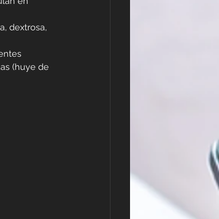
lan en 
, dextrosa, 
ientes
das (huye de 