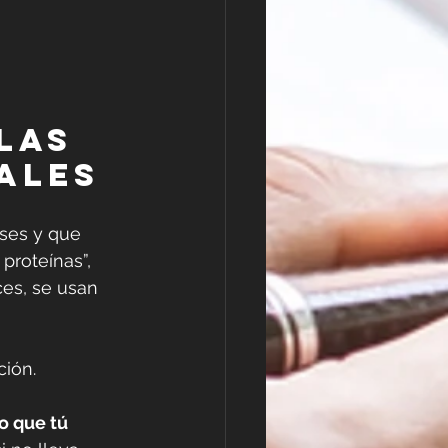
las 
ales
ses y que 
proteínas”, 
es, se usan 
ción.
lo que tú 