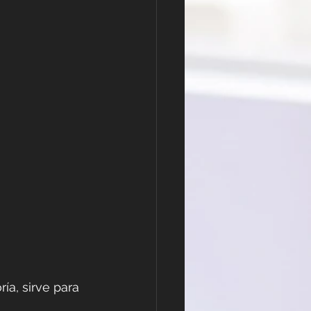
o
ía, sirve para 