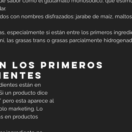
de sabor como el glutamato monosódico, que estimu
ar.
dos con nombres disfrazados: jarabe de maíz, maltosa
as, especialmente si están entre los primeros ingred
mí, las grasas trans o grasas parcialmente hidrogena
n los primeros 
ientes
dientes están en 
Si un producto dice 
” pero esta aparece al 
 solo marketing. Lo 
as en productos 