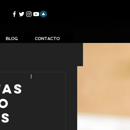
BLOG
CONTACTO
tas
no
os