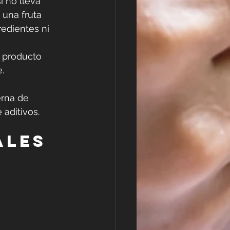
i no lleva 
una fruta 
redientes ni 
 producto 
.
erna de 
aditivos.
ales 